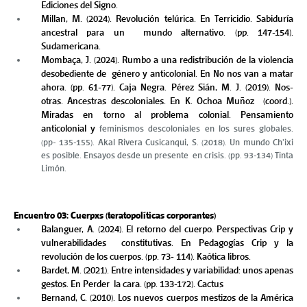
Ediciones del Signo.  
Millan, M. (2024). Revolución telúrica. En Terricidio. Sabiduría 
ancestral para un  mundo alternativo. (pp. 147-154). 
Sudamericana. 
Mombaça, J. (2024). Rumbo a una redistribución de la violencia 
desobediente de  género y anticolonial. En No nos van a matar 
ahora. (pp. 61-77). Caja Negra. Pérez Sián, M. J. (2019). Nos-
otras. Ancestras descoloniales. En K. Ochoa Muñoz  (coord.). 
Miradas en torno al problema colonial. Pensamiento 
anticolonial y 
feminismos descoloniales en los sures globales.
(pp- 135-155). Akal Rivera Cusicanqui, S. (2018). Un mundo Ch’ixi
es posible. Ensayos desde un presente en crisis. (pp. 93-134) Tinta
Limón.
Encuentro 03: Cuerpxs (teratopolíticas corporantes) 
Balanguer, A. (2024). El retorno del cuerpo. Perspectivas Crip y 
vulnerabilidades  constitutivas. En Pedagogías Crip y la 
revolución de los cuerpos. (pp. 73- 114). Kaótica libros.  
Bardet, M. (2021). Entre intensidades y variabilidad: unos apenas 
gestos. En Perder  la cara. (pp. 133-172). Cactus 
Bernand, C. (2010). Los nuevos cuerpos mestizos de la América 