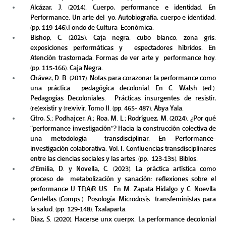
Alcázar, J. (2014). Cuerpo, performance e identidad. En 
Performance. Un arte del  yo. Autobiografía, cuerpo e identidad. 
(pp. 119-146).Fondo de Cultura  Económica.  
Bishop, C. (2025). Caja negra, cubo blanco, zona gris: 
exposiciones performáticas y  espectadores híbridos. En 
Atención trastornada. Formas de ver arte y  performance hoy. 
(pp. 115-166). Caja Negra. 
Chávez, D. B. (2017). Notas para corazonar la performance como 
una práctica  pedagógica decolonial. En C. Walsh (ed.). 
Pedagogías Decoloniales.  Prácticas insurgentes de resistir, 
(re)existir y (re)vivir. Tomo II. (pp. 465- 487). Abya Yala.  
Citro, S.; Podhajcer, A.; Roa, M. L.; Rodríguez, M. (2024). ¿Por qué 
“performance investigación”? Hacia la construcción colectiva de 
una metodología  transdisciplinar. En Performance-
investigación colaborativa. Vol. I. Confluencias transdisciplinares 
entre las ciencias sociales y las artes. (pp.  123-135). Biblos.  
d’Emilia, D. y Novella, C. (2023). La práctica artística como 
proceso de  metabolización y sanación: reflexiones sobre el 
performance U TE(A)R US.  En M. Zapata Hidalgo y C. Noevlla 
Centellas (Comps.). Posología. Microdosis  transfeministas para 
la salud. (pp. 129-148). Txalaparta. 
Diaz, S. (2020). Hacerse unx cuerpx. La performance decolonial 