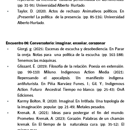
(pp. 31-95). Universidad Alberto  Hurtado. 
Taylor, D. (2020). Actos de rechazo: Animativos políticos. En 
¡Presente! La política  de la presencia. (pp. 85-116). Universidad 
Alberto Hurtado. 
Encuentro 06: Conversatorio: imaginar, ensoñar, corazonar 
Giorgi, g. (2025). Escenas de escucha y desobediencia. En Parar 
la oreja. Notas para  una política de la escucha. (pp. 161-188). 
Tenemos las máquinas. 
Glissant, É. (2019). Filosofía de la relación. Poesía en extensión. 
(pp. 99-110) Miluno. Indigenous Action Media (2021). 
Repensando el apocalipsis. Un manifiesto indígena  
antifuturista. En Piña Narváez Funes, I.; Gil, Y.; Indigenous 
Action. Futuro  Ancestral. Tiempo no blanco. (pp. 25-43). OnA 
Ediciones.  
Karmy Bolton, R. (2020). Imaginal. En Intifada. Una topología de 
la imaginación  popular. (pp. 21-49). Metales pesados. 
Krenak, A. (2021). Ideas para postergar el fin del mundo. 
Prometeo. Krenak, A. (2023). Corazón. Palabras de un chamán 
krenak. En El tiempo de la  naturaleza cura. (pp. 35-52). El 