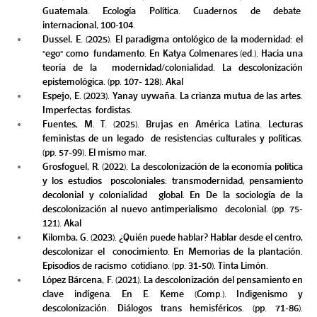
Guatemala. Ecología Política. Cuadernos de debate  
internacional, 100-104. 
Dussel, E. (2025). El paradigma ontológico de la modernidad: el 
"ego" como  fundamento. En Katya Colmenares (ed.). Hacia una 
teoría de la  modernidad/colonialidad. La descolonización 
epistemológica. (pp. 107- 128). Akal 
Espejo, E. (2023). Yanay uywaña. La crianza mutua de las artes. 
Imperfectas  fordistas.  
Fuentes, M. T. (2025). Brujas en América Latina. Lecturas 
feministas de un legado  de resistencias culturales y políticas. 
(pp. 57-99). El mismo mar.  
Grosfoguel, R. (2022). La descolonización de la economía política 
y los estudios  poscoloniales: transmodernidad, pensamiento 
decolonial y colonialidad  global. En De la sociología de la 
descolonización al nuevo antimperialismo  decolonial. (pp. 75-
121). Akal 
Kilomba, G. (2023). ¿Quién puede hablar? Hablar desde el centro, 
descolonizar el  conocimiento. En Memorias de la plantación. 
Episodios de racismo  cotidiano. (pp. 31-50). Tinta Limón. 
López Bárcena, F. (2021). La descolonización del pensamiento en 
clave indígena. En E. Keme (Comp.). Indigenismo y 
descolonización. Diálogos trans hemisféricos. (pp. 71-86). 