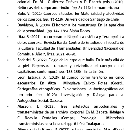
colonial. En M.  Gutiérrez Estévez y P. Pitarch (eds.) (2010). 
Retóricas del cuerpo amerindio.  (pp. 87-116). Iberoamericana.  
Bulo, V. (2022). Cuerpos situados. En Materialidad y afectividad 
de los cuerpos. (pp.  75-118). Universidad de Santiago de Chile.  
Davidson, A. (2004). El horror a los monstruos. En La aparición 
de la sexualidad.  (pp. 147-185). Alpha Decay. 
Diaz, S. (2021). Lo corporante. Biopolítica estética y Teratopolítica 
de lxs cuerpxs.  Revista Barda. Centro de Estudios en Filosofía de 
la Cultura, Facultad de  Humanidades, Universidad Nacional del 
Comahue. Año 7, N°11, 2021, 46-91. 
Federici, S. (2022). Elogio del cuerpo que baila. En ir más allá de 
la piel. Repensar,  rehacer y reivindicar el cuerpo en el 
capitalismo contemporáneo. (133-138).  Tinta Limón.  
León Estrada, X. (2025). El cuerpo como territorio en cinco 
escenarios. En Aitza  Miroslava Calixto Rojas (Coord.). 
Cartografías etnográficas. Exploraciones  autoetnográficas del 
territorio. (pp. 16-23). Investigación y Diálogo para la  
Autogestión Social, Oaxaca. 
Masson, L. (2023). Tres artefactos anticoloniales y 
transfeministas de un archivo  corporal. En M. Zapata Hidalgo y 
C. Noevlla Centellas (Comps.). Posología.  Microdosis 
transfeministas para la salud. (pp. 81-95). Txalaparta.  
Méndez de la Brena, D. (2022). Estados mórbidos. Más allá del 