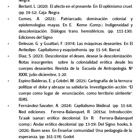
Negra.  
Berlant, L. (2020). El afecto en el presente. En El optimismo cruel. 
(pp. 19-52). Caja  Negra.  
Cumes, A. (2021). Patriarcado, dominación colonial y 
epistemologías mayas. En E.  Keme (Comp.). Indigeneidad y 
descolonización. Diálogos trans hemisféricos. (pp. 111-130). 
Ediciones del Signo.  
Deleuze, G. y Guattari, F. (1974). Las máquinas deseantes. En El 
Antiedipo.  Capitalismo y esquizofrenia. (pp. 11-54). Barral. 
Diaz, S. (2023). Descolonizar el deseo, desear la descolonización. 
Notas insurgentes  sobre la colonialidad erótica desde lxs 
cuerpxs deseantes. Revista de la  Escuela de Antropología. N° 
XXXI, julio-diciembre, 1-20. 
Espino Balderas, E. y Colobrí, M. (2025). Cartografía de la ternura: 
politizar el  dolor y abrazar su sabiduría. Investigación-acción: "El 
cuerpo como lugar de  enunciación, como territorio sintiente". 
IDAS. 
Fernández-Savater, A. (2024). Capitalismo libidinal. (pp. 11-64). 
Ned ediciones.  Ferrera-Balanquet, R. (2015a). Introducción: 
Ts’aak (sanar) erótico decolonial. En R.  Ferrera-Balanquet 
(comp.). Andar erótico decolonial. (pp. 13-19). Del Signo. hooks, b. 
(2026). Buen sexo. En Enseñar comunidad. Una pedagogía de la  
esperanza. (pp. 161-178). Godot. 