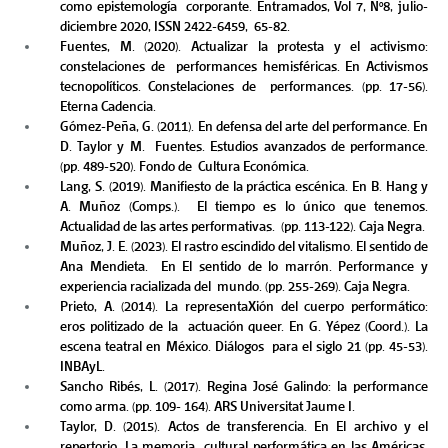
como epistemología  corporante. Entramados, Vol 7, Nº8, julio-
diciembre 2020, ISSN 2422-6459,  65-82. 
Fuentes, M. (2020). Actualizar la protesta y el activismo: 
constelaciones de  performances hemisféricas. En Activismos 
tecnopolíticos. Constelaciones de  performances. (pp. 17-56). 
Eterna Cadencia.  
Gómez-Peña, G. (2011). En defensa del arte del performance. En 
D. Taylor y M.  Fuentes. Estudios avanzados de performance. 
(pp. 489-520). Fondo de  Cultura Económica. 
Lang, S. (2019). Manifiesto de la práctica escénica. En B. Hang y 
A. Muñoz (Comps.).  El tiempo es lo único que tenemos. 
Actualidad de las artes performativas.  (pp. 113-122). Caja Negra. 
Muñoz, J. E. (2023). El rastro escindido del vitalismo. El sentido de 
Ana Mendieta.  En El sentido de lo marrón. Performance y 
experiencia racializada del  mundo. (pp. 255-269). Caja Negra.  
Prieto, A. (2014). La representaXión del cuerpo performático: 
eros politizado de la  actuación queer. En G. Yépez (Coord.). La 
escena teatral en México. Diálogos  para el siglo 21 (pp. 45-53). 
INBAyL. 
Sancho Ribés, L. (2017). Regina José Galindo: la performance 
como arma. (pp. 109- 164). ARS Universitat Jaume I.  
Taylor, D. (2015). Actos de transferencia. En El archivo y el 
repertorio. La memoria  cultural performática en las Américas. 