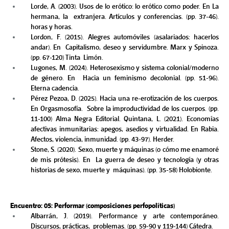
Lorde, A. (2003). Usos de lo erótico: lo erótico como poder. En La 
hermana, la  extranjera. Artículos y conferencias. (pp. 37-46). 
horas y horas. 
Lordon, F. (2015). Alegres automóviles (asalariados: hacerlos 
andar). En  Capitalismo, deseo y servidumbre. Marx y Spinoza. 
(pp. 67-120) Tinta  Limón.  
Lugones, M. (2024). Heterosexismo y sistema colonial/moderno 
de género. En  Hacia un feminismo decolonial. (pp. 51-96). 
Eterna cadencia. 
Pérez Pezoa, D. (2025). Hacia una re-erotización de los cuerpos. 
En Orgasmosofía.  Sobre la improductividad de los cuerpos. (pp. 
11-100) Alma Negra Editorial. Quintana, L. (2021). Economías 
afectivas inmunitarias: apegos, asedios y virtualidad. En Rabia. 
Afectos, violencia, inmunidad. (pp. 43-97). Herder. 
Stone, S. (2020). Sexo, muerte y máquinas (o cómo me enamoré 
de mis prótesis). En  La guerra de deseo y tecnología (y otras 
historias de sexo, muerte y  máquinas). (pp. 35-58) Holobionte. 
Encuentro: 05: Performar (composiciones perfopolíticas)
Albarrán, J. (2019). Performance y arte contemporáneo. 
Discursos, prácticas,  problemas. (pp. 59-90 y 119-144) Cátedra.  