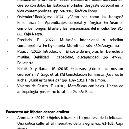
cuerpo con dolor. En  Estados mórbidos. desgaste corporal en la 
vida contemporánea. (pp. 59- 118). Kaótica libros. 
Ostendorf-Rodríguez (2024). ¿Cómo ser como los hongos? 
Enseñanza 1:  Aprendizajes corporal y fúngico. En Seamos 
como los hongos. El arte y las  enseñanzas del micelio. (pp. 31-
66). Caja Negra.  
Preciado, P. (2022). Mutación intencional y rebelión 
somatopolítica. En Dysphoria  Mundi. (pp. 505-530) Anagrama. 
Puar, J. (2022). Introducción. El coste de mejorar. En Derecho a 
mutilar. Debilidad,  capacidad, discapacidad. (pp. 47-92). 
Bellaterra.  
Rolnik, S. y Bardet, M. (2018). Excursus: ¿Cómo hacernos un 
cuerpo? En V. Gago et  al. 8M Constelación feminista. ¿Cuál es tu 
lucha? ¿Cuál es tu huelga? (pp. 109- 131). Tinta Limón. 
Viveros de Castro, E. (2010). Metafísicas caníbales. Líneas de 
antropología  postestructural. (pp. 25-58). Katz. 
Encuentro 04: Afectar, desear, erotizar 
Ahmed, S. (2019). Objetos felices. En La promesa de la felicidad. 
Una crítica cultural  al imperativo de la alegría. (pp. 61-102). Caja 