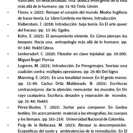
naturales. En Relacionalidad. Una  política emergente de la vida 
más allá de lo humano. (pp. 51-92) Tinta  Limón.  
Flores, v. (2021). Romper el corazón del mundo. Modos fugitivos 
de hacer teoría. La  Libre/Continta me tienes. Introducción. 
Halberstam, J. (2018). Introducción: baja teoría. En El arte queer 
del fracaso. (pp.  13-36). Egales.  
Kohn, E. (2021). El pensamiento viviente. En Cómo piensan los 
bosques. Hacia una  antropología más allá de lo humano. (pp. 
97-140). Hekht Libros. 
Lenkersdorf, C. (2020). Filosofar en clave tojolabal. (pp. 59-100). 
Miguel Ángel  Porrúa 
Lugones, M. (2021). Introducción. En Peregrinajes. Teorizar una 
coalición contra  múltiples opresiones. (pp. 29-80) Del Signo. 
Manning, E. (2025). En una tonalidad menor. En El gesto menor. 
(pp. 11-49). Cactus Ortiz Maldonado, N. (2025). Escrituras 
contraconjuros. dar la atención, reencantar  los mundos. En Un 
rayo cualquiera. Escritura, desastre y reparación de  mundos. 
(pp. 31-44). Hekht. 
Pérez-Bustos, T. (2021). Juntar para componer. En Gestos 
textiles. Un acercamiento  material a las etnografías, los cuerpos 
y los tiempos. (pp. 165-214).  Universidad Nacional de Colombia. 
Puig de la Bellacasa, M. (2023). Abrazar la descomposición. 
Ecopoéticas del suelo y  ambivalencias de la remediación. En El 