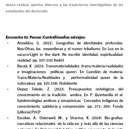
desea realizar aportes diversos a las trayectorias investigativas de lxs
estudiantes del doctorado.
Encuentro 01: Pensar (Contrafilosofías salvajes) 
Anzaldúa, G. (2021). Geografías de identidades profundas. 
Nos/Otras, las  nepantleras y el nuevo tribalismo. En Luz en lo 
oscuro/Light in the dark. Re escribir identidad, espiritualidad, 
realidad. (pp. 107-150) Hekht. 
Barad, K. (2023). Transmaterialidades (trans/materia/realidades 
e imaginaciones  políticas queer). En Cuestión de materia. 
Trans/Materia/Realidades y  performatividad queer de la 
naturaleza. (pp. 105-158). Holobionte 
Depaz Toledo, Z. (2023). Presupuestos ontológicos del 
conocimiento en la tradición  andina. En P. Quintanilla et al. 
Epistemologías andinas y amazónicas.  Conceptos indígenas de 
conocimiento, sabiduría y comprensión. (pp. 271- 295). Fondo 
Editorial PUCP.  
Escobar, A., Osterweil, M., y Sharma, K. (2024). Bio-grafías: 
narrativas relacionales  de la vida en y más allá de las ciencias 