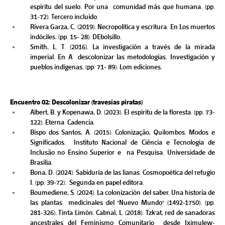
espíritu del suelo. Por una  comunidad más que humana. (pp. 
31-72). Tercero incluido. 
Rivera Garza, C. (2019). Necropolítica y escritura. En Los muertos 
indóciles. (pp. 15- 28). DEbolsillo. 
Smith, L. T. (2016). La investigación a través de la mirada 
imperial. En A  descolonizar las metodologías. Investigación y 
pueblos indígenas. (pp. 71- 89). Lom ediciones.  
Encuentro 02: Descolonizar (travesías piratas) 
Albert, B. y Kopenawa, D. (2023). El espíritu de la floresta. (pp. 73-
122). Eterna  Cadencia. 
Bispo dos Santos, A. (2015). Colonização, Quilombos. Modos e 
Significados.  Instituto Nacional de Ciência e Tecnologia de 
Inclusão no Ensino Superior e  na Pesquisa. Universidade de 
Brasília. 
Bona, D. (2024). Sabiduría de las lianas. Cosmopoética del refugio 
I. (pp. 39-72).  Segunda en papel editora. 
Boumediene, S. (2024). La colonización del saber. Una historia de 
las plantas  medicinales del "Nuevo Mundo" (1492-1750). (pp. 
281-326). Tinta Limón. Cabnal, L. (2018). Tzk'at, red de sanadoras 
ancestrales del Feminismo Comunitario  desde Iximulew-